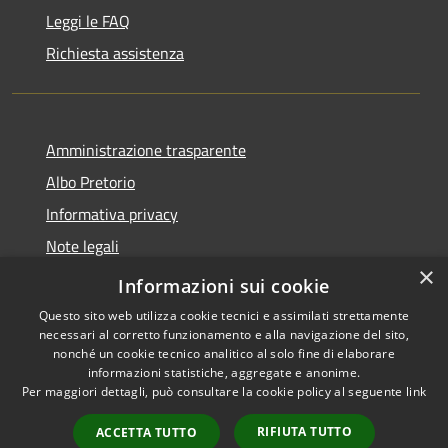
Leggi le FAQ
Richiesta assistenza
Amministrazione trasparente
Albo Pretorio
Informativa privacy
Note legali
×
Dichiarazione di accessibilità
Informazioni sui cookie
Questo sito web utilizza cookie tecnici e assimilati strettamente
necessari al corretto funzionamento e alla navigazione del sito,
nonché un cookie tecnico analitico al solo fine di elaborare
informazioni statistiche, aggregate e anonime.
RSS
Copyright © 2026 • Comune di
Per maggiori dettagli, può consultare la cookie policy al seguente
link
Accessibilità
Bagnolo San Vito • Powered by
Privacy
Municipium
Accesso
•
RIFIUTA TUTTO
ACCETTA TUTTO