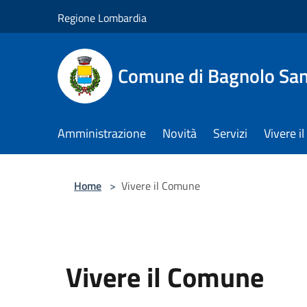
Salta al contenuto principale
Regione Lombardia
Comune di Bagnolo San
Amministrazione
Novità
Servizi
Vivere 
Home
>
Vivere il Comune
Vivere il Comune