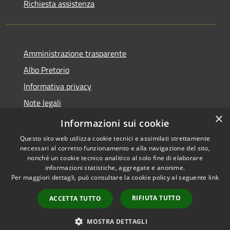
Richiesta assistenza
Amministrazione trasparente
Albo Pretorio
Informativa privacy
Note legali
×
Dichiarazione di accessibilità
Informazioni sui cookie
Questo sito web utilizza cookie tecnici e assimilati strettamente
necessari al corretto funzionamento e alla navigazione del sito,
nonché un cookie tecnico analitico al solo fine di elaborare
informazioni statistiche, aggregate e anonime.
RSS
Copyright © 2026 • Comune di
Per maggiori dettagli, può consultare la cookie policy al seguente
link
Accessibilità
Bagnolo San Vito • Powered by
Privacy
Municipium
Accesso
•
RIFIUTA TUTTO
ACCETTA TUTTO
Cookie
redazione
Mappa del sito
MOSTRA DETTAGLI