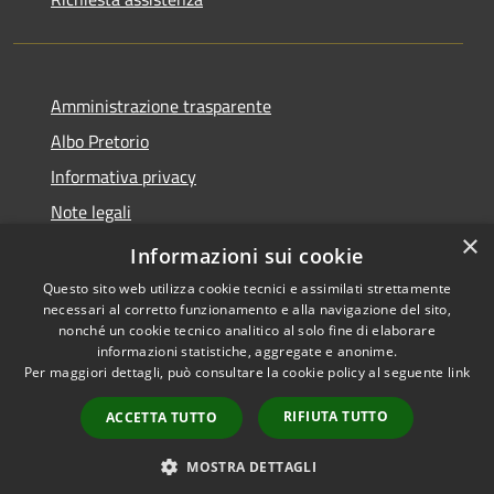
Amministrazione trasparente
Albo Pretorio
Informativa privacy
Note legali
×
Dichiarazione di accessibilità
Informazioni sui cookie
Questo sito web utilizza cookie tecnici e assimilati strettamente
necessari al corretto funzionamento e alla navigazione del sito,
nonché un cookie tecnico analitico al solo fine di elaborare
informazioni statistiche, aggregate e anonime.
RSS
Copyright © 2026 • Comune di
Per maggiori dettagli, può consultare la cookie policy al seguente
link
Accessibilità
Bagnolo San Vito • Powered by
Privacy
Municipium
Accesso
•
RIFIUTA TUTTO
ACCETTA TUTTO
Cookie
redazione
Mappa del sito
MOSTRA DETTAGLI