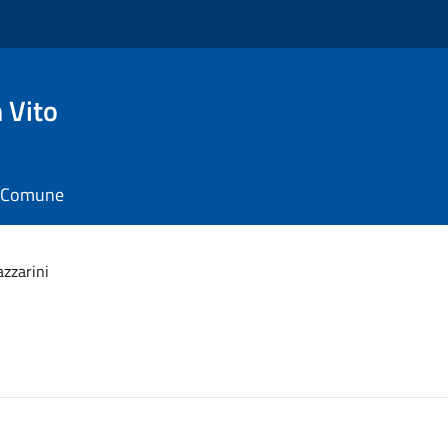
 Vito
il Comune
zzarini