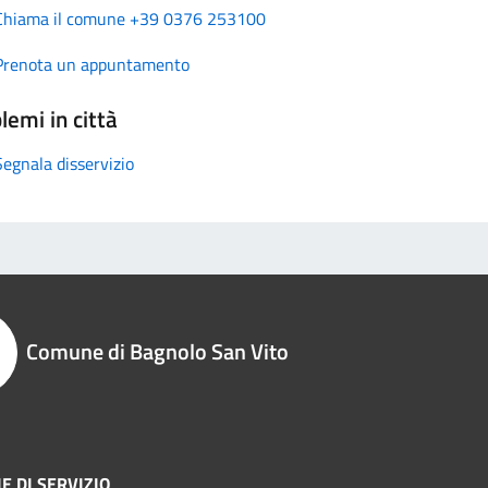
Chiama il comune +39 0376 253100
Prenota un appuntamento
lemi in città
Segnala disservizio
Comune di Bagnolo San Vito
E DI SERVIZIO