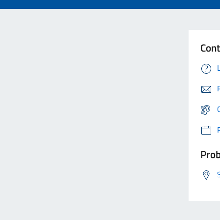
Cont
Prob