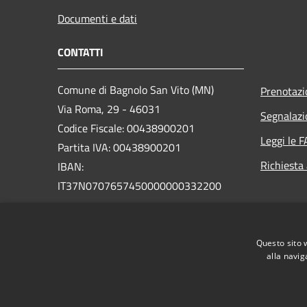
Documenti e dati
CONTATTI
Comune di Bagnolo San Vito (MN)
Prenotaz
Via Roma, 29 - 46031
Segnalazi
Codice Fiscale: 00438900201
Leggi le 
Partita IVA: 00438900201
Richiesta
IBAN:
IT37N0707657450000000332200
PEC:
bagnolosanvito.mn@legalmail.it
Centralino Unico: +39 0376 253100
Questo sito 
alla navig