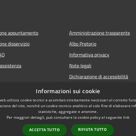
ione appuntamento
Amministrazione trasparente
one disservizio
Albo Pretorio
FAQ
Informativa privacy
 assistenza
Note legali
Dichiarazione di accessibilità
Informazioni sui cookie
web utilizza cookie tecnici e assimilati strettamente necessari al corretto fu
azione del sito, nonché un cookie tecnico analitico al solo fine di elaborare i
statistiche, aggregate e anonime.
Per maggiori dettagli, può consultare la cookie policy al seguente
link
RIFIUTA TUTTO
ACCETTA TUTTO
l sito
Copyright © 2026 • Comune