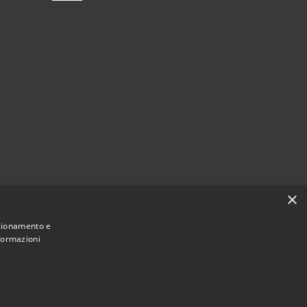
×
nzionamento e
nformazioni
Municipium
Accesso
 di Bagnolo San Vito • Powered by
•