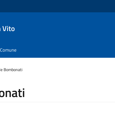
 Vito
il Comune
e Bombonati
onati