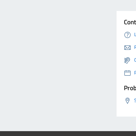
Cont
Prob