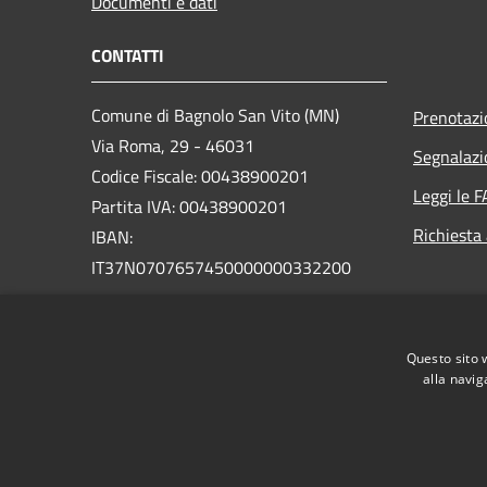
Documenti e dati
CONTATTI
Comune di Bagnolo San Vito (MN)
Prenotaz
Via Roma, 29 - 46031
Segnalazi
Codice Fiscale: 00438900201
Leggi le 
Partita IVA: 00438900201
Richiesta
IBAN:
IT37N0707657450000000332200
PEC:
bagnolosanvito.mn@legalmail.it
Centralino Unico: +39 0376 253100
Questo sito 
alla navig
RSS
Accessibilità
Privacy
Cookie
Mappa de