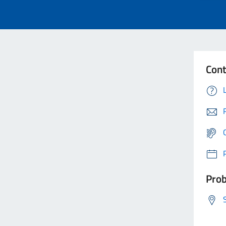
Cont
Prob