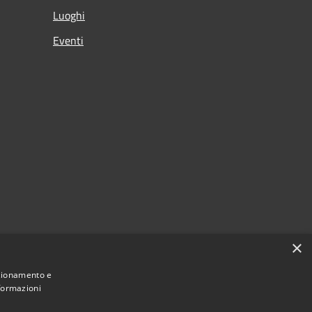
Luoghi
Eventi
×
nzionamento e
nformazioni