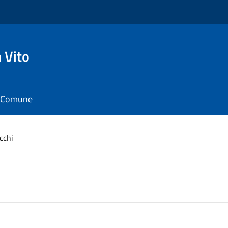
 Vito
il Comune
cchi