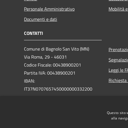
Personale Amministrativo
Mobilità e
Documenti e dati
CONTATTI
Comune di Bagnolo San Vito (MN)
Prenotaz
Via Roma, 29 - 46031
Segnalazi
Codice Fiscale: 00438900201
Leggi le 
Partita IVA: 00438900201
Richiesta
IBAN:
IT37N0707657450000000332200
PEC:
bagnolosanvito.mn@legalmail.it
Centralino Unico: +39 0376 253100
Questo sito 
alla navig