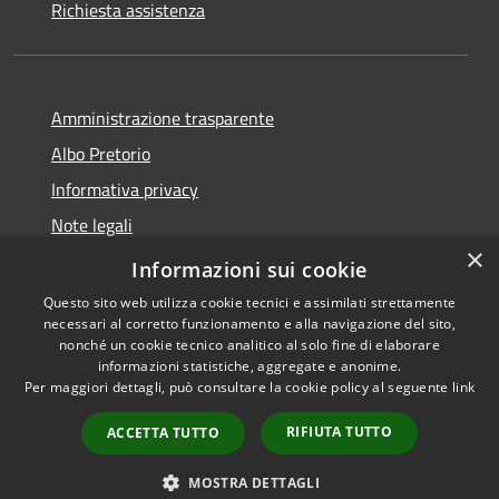
Richiesta assistenza
Amministrazione trasparente
Albo Pretorio
Informativa privacy
Note legali
×
Dichiarazione di accessibilità
Informazioni sui cookie
Questo sito web utilizza cookie tecnici e assimilati strettamente
necessari al corretto funzionamento e alla navigazione del sito,
nonché un cookie tecnico analitico al solo fine di elaborare
informazioni statistiche, aggregate e anonime.
RSS
Copyright © 2026 • Comune di
Per maggiori dettagli, può consultare la cookie policy al seguente
link
Accessibilità
Bagnolo San Vito • Powered by
Privacy
Municipium
Accesso
•
RIFIUTA TUTTO
ACCETTA TUTTO
Cookie
redazione
Mappa del sito
MOSTRA DETTAGLI