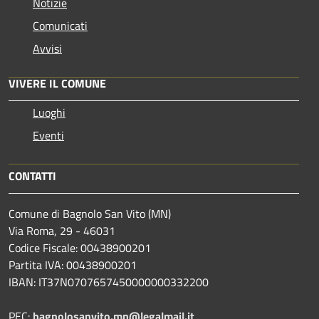
Notizie
Comunicati
Avvisi
VIVERE IL COMUNE
Luoghi
Eventi
CONTATTI
Comune di Bagnolo San Vito (MN)
Via Roma, 29 - 46031
Codice Fiscale: 00438900201
Partita IVA: 00438900201
IBAN: IT37N0707657450000000332200
PEC:
bagnolosanvito.mn@legalmail.it