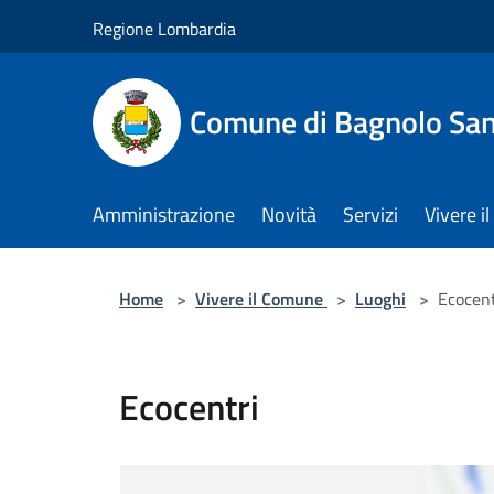
Salta al contenuto principale
Regione Lombardia
Comune di Bagnolo San
Amministrazione
Novità
Servizi
Vivere 
Home
>
Vivere il Comune
>
Luoghi
>
Ecocent
Ecocentri