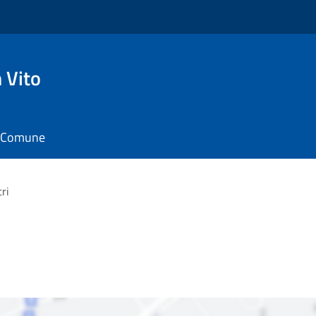
 Vito
il Comune
ri