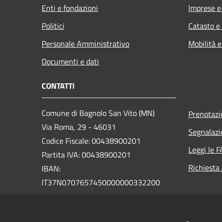
Enti e fondazioni
Imprese 
Politici
Catasto e
Personale Amministrativo
Mobilità e
Documenti e dati
CONTATTI
Comune di Bagnolo San Vito (MN)
Prenotaz
Via Roma, 29 - 46031
Segnalazi
Codice Fiscale: 00438900201
Leggi le 
Partita IVA: 00438900201
Richiesta
IBAN:
IT37N0707657450000000332200
PEC:
bagnolosanvito.mn@legalmail.it
Centralino Unico: +39 0376 253100