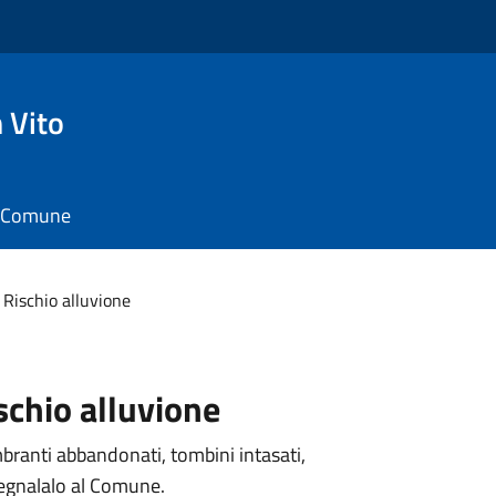
 Vito
il Comune
Rischio alluvione
ischio alluvione
mbranti abbandonati, tombini intasati,
segnalalo al Comune.