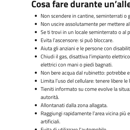
Cosa fare durante un’all
Non scendere in cantine, seminterrati o g
Non uscire assolutamente per mettere al 
Se ti trovi in un locale seminterrato o al pi
Evita l’ascensore: si può bloccare.
Aiuta gli anziani e le persone con disabilit
Chiudi il gas, disattiva l’impianto elettri
elettrici con mani o piedi bagnati.
Non bere acqua dal rubinetto: potrebbe 
Limita l’uso del cellulare: tenere libere le l
Tieniti informato su come evolve la situaz
autorità.
Allontanati dalla zona allagata.
Raggiungi rapidamente l’area vicina più 
artificiali.
Evita di utilizzare l’automobile.