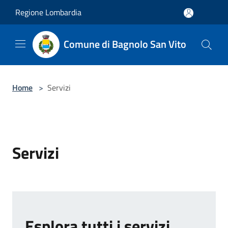
Salta al contenuto principale
Regione Lombardia
Comune di Bagnolo San Vito
Home
>
Servizi
Servizi
Esplora tutti i servizi